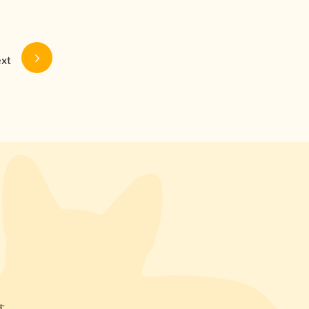
xt
す。